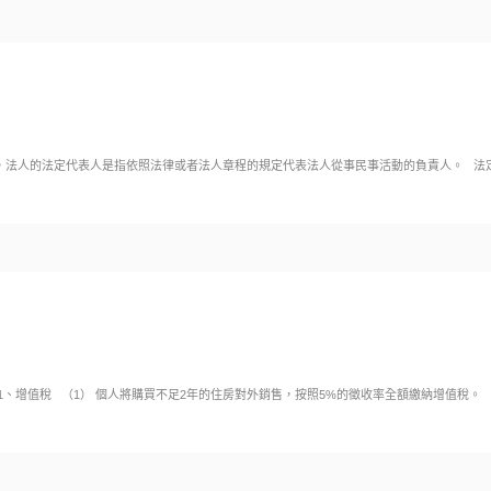
，法人的法定代表人是指依照法律或者法人章程的規定代表法人從事民事活動的負責人。 法
1、增值稅 （1） 個人將購買不足2年的住房對外銷售，按照5%的徵收率全額繳納增值稅。