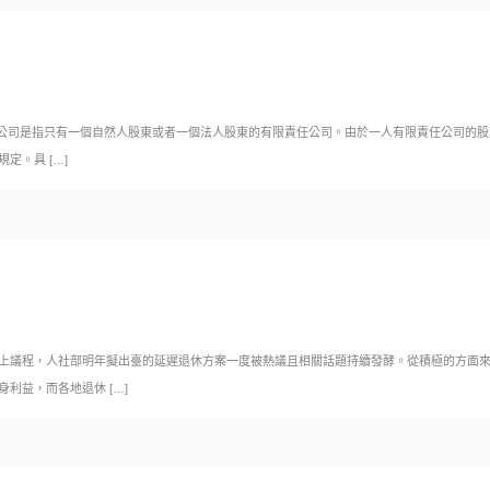
公司是指只有一個自然人股東或者一個法人股東的有限責任公司。由於一人有限責任公司的股
規定。具
[…]
被提上議程，人社部明年擬出臺的延遲退休方案一度被熱議且相關話題持續發酵。從積極的方面
身利益，而各地退休
[…]