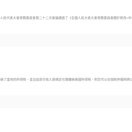
屆全國人民代表大會常務委員會第二十二次會議通過了《全國人民大表大會常務委員會關於修改<
的所得稅，並且這部分收入按規定也需繳納美國所得稅，則您可以在個稅申報時將以該筆稅款作為外國稅