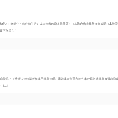
出現人口老齡化、癌症和生活方式病患者的增多等問題。日本政府借此趨勢逐漸放開日本簽證
日本貿易
[…]
院辦公廳發佈了《香港法律執業者和澳門執業律師在粵港澳大灣區內地九市取得內地執業資質和
、
[…]