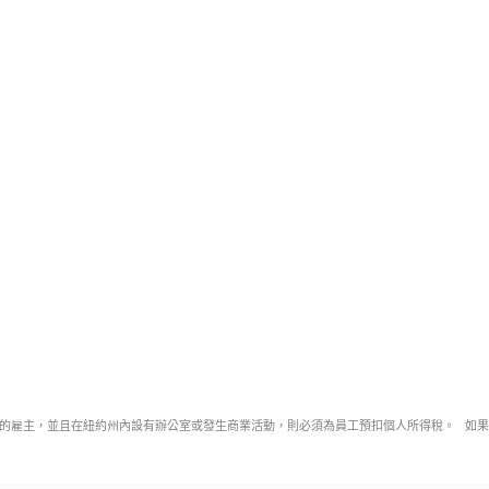
的雇主，並且在紐約州內設有辦公室或發生商業活動，則必須為員工預扣個人所得稅。 如