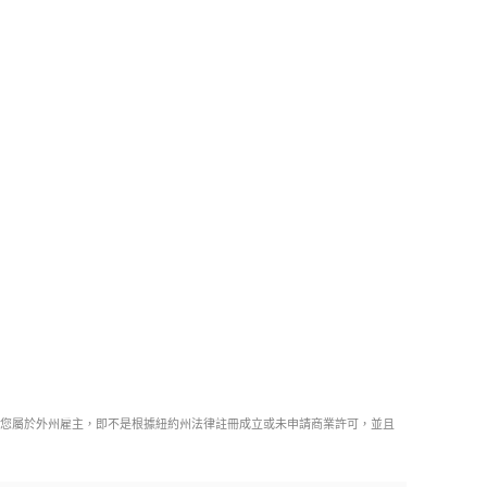
果您屬於外州雇主，即不是根據紐約州法律註冊成立或未申請商業許可，並且