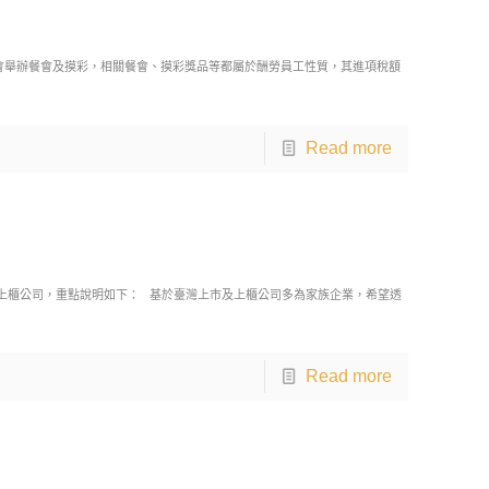
會舉辦餐會及摸彩，相關餐會、摸彩獎品等都屬於酬勞員工性質，其進項稅額
Read more
及上櫃公司，重點說明如下： 基於臺灣上市及上櫃公司多為家族企業，希望透
Read more