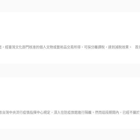
1日起，經臺灣文化部門核准的個人文物或藝術品交易所得，可採分離課稅，達到減稅效果。 
依台灣中央流行疫情指揮中心規定，須入住防疫旅館進行隔離。然而這段期間內，已經不屬於