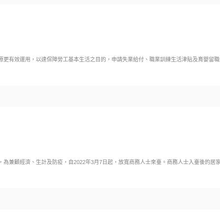
更有效運用，以達保障勞工基本生活之目的，申請失業給付、職業訓練生活津貼及育嬰留職停薪
為兼顧經濟、生計及防疫，自2022年3月7日起，放寬商務人士來臺。商務人士入臺後的居家