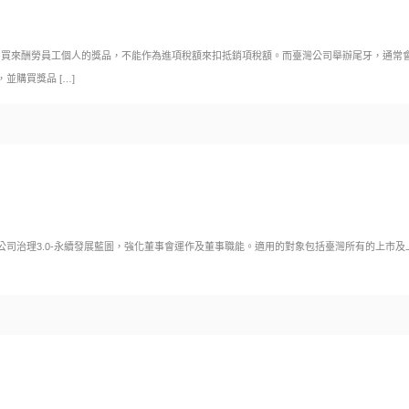
司買來酬勞員工個人的獎品，不能作為進項稅額來扣抵銷項稅額。而臺灣公司舉辦尾牙，通常
會，並購買獎品
[…]
公司治理3.0-永續發展藍圖，強化董事會運作及董事職能。適用的對象包括臺灣所有的上市