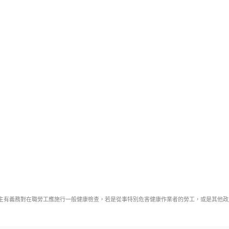
主有義務對在職勞工應施行一般健康檢查，若是從事特別危害健康作業者的勞工，或是其他政