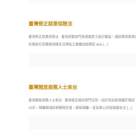
臺灣修正就業保險法
臺灣修正就業保險法 臺灣勞動部門為增進勞工給付權益，讓就業保險資源
失業給付及職業訓練生活津貼之眷屬加給規定 &nb
[…]
臺灣開放商務人士來台
臺灣開放商務人士來台 臺灣衛生福利部門公告，由於目前疫情趨於穩定，
10天，隔離期滿前檢驗陰性者，解除隔離，並自第11天起接續自主
[…]