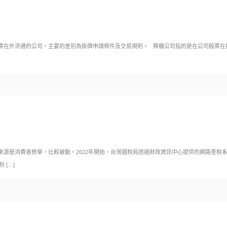
票在外流通的公司，主要的差別為掛牌申請條件及交易規則。 興櫃公司指的是在公司股票在
源是消費者檢舉，比較被動。2022年開始，台灣國稅局透過財政資訊中心提供的網路查稅系
粉
[…]