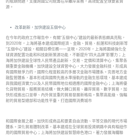
的瓶頸問題，支援跨國公司統籌在岸離岸業務，高效配置全球要素資
源。
改革創新，加快建設五個中心
在今年的政府工作報告中，有關“五個中心”建設的最新表態頗具亮點，
到2020年，上海將基本建成國際經濟、金融、貿易、航運和科技創新等
“五個中心”建設，相關目標任務一一呈現。2020年，上海將圍繞強化全
球資源配置功能和科技創新策源功能，不斷提升“四大品牌”影響力；上
海將加快建設全球性人民幣產品創新、交易、定價和清算中心，集聚各
類重要金融機構，加快建設全球資管中心，大力發展金融科技，形成具
有國際競爭力的，國際化程度較高的多層次金融市場體系。完善地方金
融監管體系，基本形成與國際先進水準接軌的金融生態環境，基本建成
與我國經濟實力以及人民幣國際地位相適應的國際金融中心；上海將優
化貨物貿易、服務貿易結構，做大轉口貿易、離岸貿易、數字貿易，加
快形成進出口並舉、內外貿並重的貿易發展新格局。集聚高能級、強輻
射的貿易型總部和功能性平臺，打造國際消費城市
和國際會展之都，加快形成商品和要素自由流動、平等交換的現代市場
體系。深化貿易體制改革，基本建成在全球貿易投資網路中具有樞紐作
用的國際貿易中心；上海將加快建設智慧綠色港口，著力發展海鐵聯