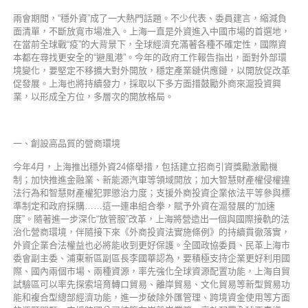
兩會期間，“穩外資”成了一大熱門話題。不少代表、委員建言，縮減負
面清單，不斷放寬市場准入。上海一直是外資進入中國市場的首選地，
在當前全球戰“疫”的大背景下，全球經濟充滿著各種不確定性，國際資
本都在尋找更安全的“避風港”。今年的政府工作報告指出，面對外部環
境變化，要堅定不移擴大對外開放，穩定產業鏈供應鏈，以開放促改革
促發展。上海也將持續發力，採取以下多方面措鼓勵外商來滬投資興
業，以形成全方位，多層次的開放格局。
一、創設高品質的營商環境
今年4月，上海推出穩外資24條舉措，包括建立招商引資獎勵激勵機
制；加快推進金融業、新能源汽車等領域開放；加大智慧財產權侵權違
法行為和智慧財產權犯罪懲治力度；支援外商投資企業依法平等參與標
準制定和政府採購……這一連串組合拳，賦予外資在滬發展的“加速
度”。隨著進一步深化“放管服”改革，上海將營造出一個與國際接軌的法
治化營商環境，伴隨接下來《外商投資法實施條例》的持續貫徹落實，
外資企業合法權益也必將能收到更好保護。全國政協委員、民革上海市
委會副主委、浦東新區副區長李國華認為，要積極支持企業更好利用國
際、國內兩個市場、兩種資源，率先強化全球資源配置功能，上海自貿
試驗區可以率先探索培育轉口貿易、離岸貿易、文化貿易等新型貿易功
能和複合型總部經濟功能，進一步破除外匯管理、跨境資金使用等方面