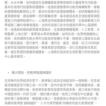
運、水水中轉，加快建設外高橋鐵路進港專用線和大蘆線等內河航道，
基本形成現代航運集疏運體系。促進航運要素和功能性機構集聚，推動
航運運價指數期貨上市，基本形成現代航運服務體系。加快郵輪經濟全
產業鏈發展，建設國際一流的郵輪母港，基本建成具有全球航運資源配
置能力的國際航運中心。上海將加快組建國家實驗室，全面啟動張江科
學城第二輪82個專案建設，加快形成張江綜合性國家科學中心基礎框
架。促進創新鏈與產業鏈深度融合，全面實施積體電路、人工智慧、生
物醫藥“上海方案”，集聚高水準研發機構，加快形成一批聚焦關鍵核心
技術、具有國際先進水準的功能型研發轉化平臺。推進張江國家自主創
新示範區建設，提升紫竹、楊浦、漕河涇、嘉定、臨港、松江G60科創
走廊等區域創新發展能級。推進眾創空間建設。深化全面創新改革試
驗，健全智慧財產權保護體系，上海將形成具有全球影響力的科技創新
中心基本框架。
擴大開放，把進博會越辦越好
在特殊的世界經濟形勢下，進博會已成為全球經濟的一個熱點，在區域
經濟層面甚至可稱之為一大引擎。從內外經濟平衡、技術驅動增長、服
務經濟與消費升級、新商業和新業態發展等角度來看，進口增長可視為
中國經濟的一匹新“白馬”。關於擴大開放，政府工作報告中也建議，籌
辦好第三屆進博會，積極擴大進口，發展更高水準面向世界的大市場。
為確保進博會“越辦越好”，人大代表們圍繞“持續有效放大進博效應”、