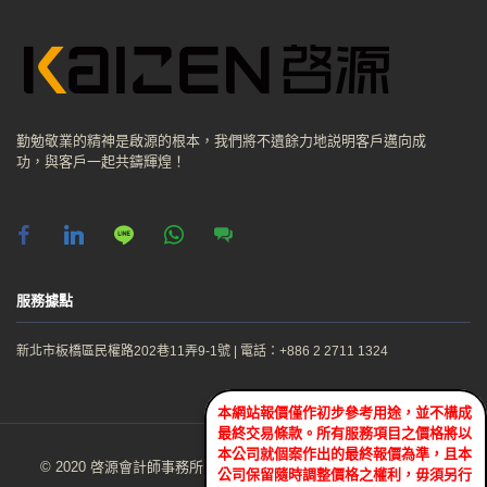
勤勉敬業的精神是啟源的根本，我們將不遺餘力地説明客戶邁向成
功，與客戶一起共鑄輝煌！
facebook
linkedin
line
whatsapp
chat
服務據點
新北市板橋區民權路202巷11弄9-1號
|
電話：+886 2 2711 1324
本網站報價僅作初步參考用途，並不構成
最終交易條款。所有服務項目之價格將以
本公司就個案作出的最終報價為準，且本
© 2020 啓源會計師事務所Kaizen CPA Firm. All Rights Reserved.
公司保留隨時調整價格之權利，毋須另行