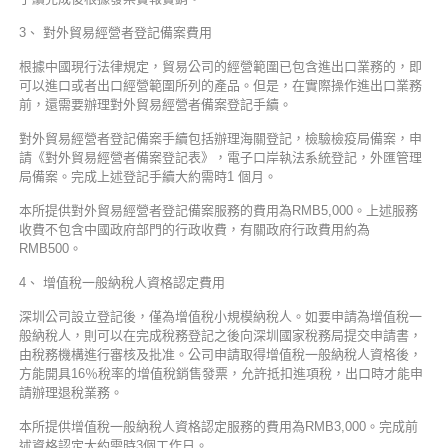
3、 對外貿易經營者登記備案費用
根據中國現行法律規定，貿易公司的經營範圍已包含進出口業務的，即
可以進口或者出口經營範圍所列的產品。但是，在實際操作進出口業務
前，還需要辦理對外貿易經營者備案登記手續。
對外貿易經營者登記備案手續包括辦理海關登記，檢驗檢疫局備案，申
請《對外貿易經營者備案登記表》，電子口岸執法系統登記，外匯管理
局備案。完成上述登記手續大約需時1 個月。
本所提供對外貿易經營者登記備案服務的費用為RMB5,000。上述服務
收費不包含中國政府部門的行政收費，有關政府行政費用約為
RMB500。
4、 增值稅一般納稅人資格認定費用
深圳公司設立登記後，僅為增值稅小規模納稅人。如要申請為增值稅一
般納稅人，則可以在完成稅務登記之後向深圳國家稅務局提交申請書，
由稅務機構進行審核及批准。公司申請取得增值稅一般納稅人資格後，
方能開具16％稅率的增值稅銷售發票，允許抵扣進項稅，出口時才能申
請辦理退稅業務。
本所提供增值稅一般納稅人資格認定服務的費用為RMB3,000。完成前
述資格認定大約需時3個工作日。