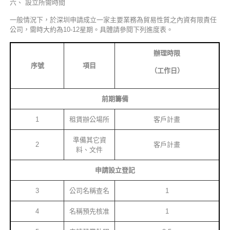
六、 設立所需時間
一般情況下，於深圳申請成立一家主要業務為貿易性質之內資有限責任
公司，需時大約為10-12星期。具體請參閱下列進度表。
辦理時限
序號
項目
（工作日）
前期籌備
1
租賃辦公場所
客戶計畫
準備其它資
2
客戶計畫
料、文件
申請設立登記
3
公司名稱查名
1
4
名稱預先核准
1