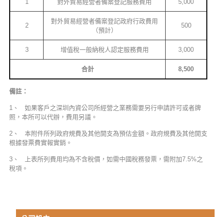
1
對外貿易經營者備案登記服務費用
5,000
對外貿易經營者備案登記政府行政費用
2
500
（預計）
3
增值稅一般納稅人認定服務費用
3,000
合計
8,500
備註：
1、 如果客戶之深圳內資公司所經營之業務需要另行申請許可或者牌
照，本所可以代辦，費用另議。
2、 本附件所列政府規費及其他開支為預估金額。政府規費及其他開支
根據發票費實報實銷。
3、 上表所列費用均為不含稅價，如需中國稅務發票，需附加7.5%之
稅項。