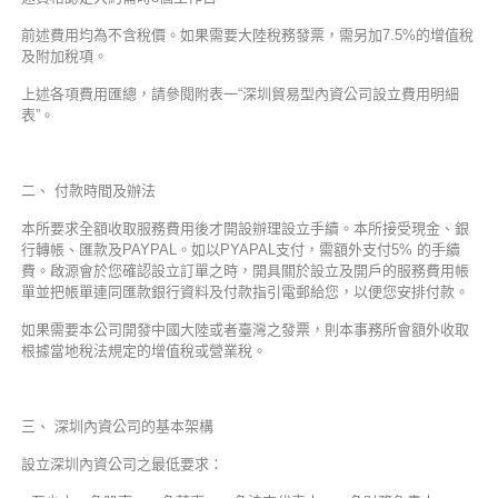
前述費用均為不含稅價。如果需要大陸稅務發票，需另加7.5%的增值稅
及附加稅項。
上述各項費用匯總，請參閱附表一“深圳貿易型內資公司設立費用明細
表”。
二、 付款時間及辦法
本所要求全額收取服務費用後才開設辦理設立手續。本所接受現金、銀
行轉帳、匯款及PAYPAL。如以PYAPAL支付，需額外支付5% 的手續
費。啟源會於您確認設立訂單之時，開具關於設立及開戶的服務費用帳
單並把帳單連同匯款銀行資料及付款指引電郵給您，以便您安排付款。
如果需要本公司開發中國大陸或者臺灣之發票，則本事務所會額外收取
根據當地稅法規定的增值稅或營業稅。
三、 深圳內資公司的基本架構
設立深圳內資公司之最低要求：