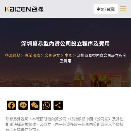
中文 (台灣)
深圳貿易型內資公司設立程序及費用
啓源觀點
>
專業服務
>
公司設立
>
中國
>
深圳貿易型內資公司設立程序
及費用
Facebook
Line
WeChat
WhatsApp
Share
除非另外說明，本報價所指內資公司，特指根據中國《公司法》及其他
相關法律法規組建、及成立、由一個或多於一個國內公司或個人全資持
有之有限責任公司。