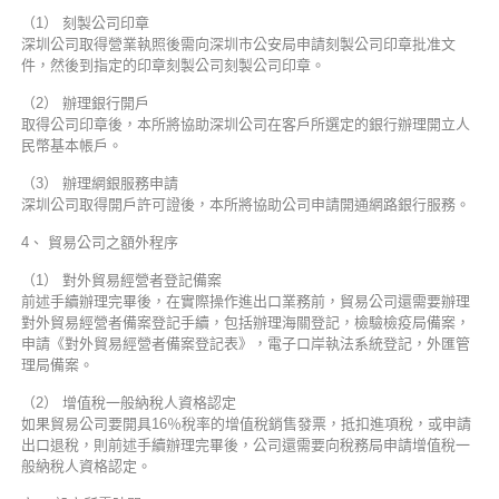
（1） 刻製公司印章
深圳公司取得營業執照後需向深圳市公安局申請刻製公司印章批准文
件，然後到指定的印章刻製公司刻製公司印章。
（2） 辦理銀行開戶
取得公司印章後，本所將協助深圳公司在客戶所選定的銀行辦理開立人
民幣基本帳戶。
（3） 辦理網銀服務申請
深圳公司取得開戶許可證後，本所將協助公司申請開通網路銀行服務。
4、 貿易公司之額外程序
（1） 對外貿易經營者登記備案
前述手續辦理完畢後，在實際操作進出口業務前，貿易公司還需要辦理
對外貿易經營者備案登記手續，包括辦理海關登記，檢驗檢疫局備案，
申請《對外貿易經營者備案登記表》，電子口岸執法系統登記，外匯管
理局備案。
（2） 增值稅一般納稅人資格認定
如果貿易公司要開具16％稅率的增值稅銷售發票，抵扣進項稅，或申請
出口退稅，則前述手續辦理完畢後，公司還需要向稅務局申請增值稅一
般納稅人資格認定。