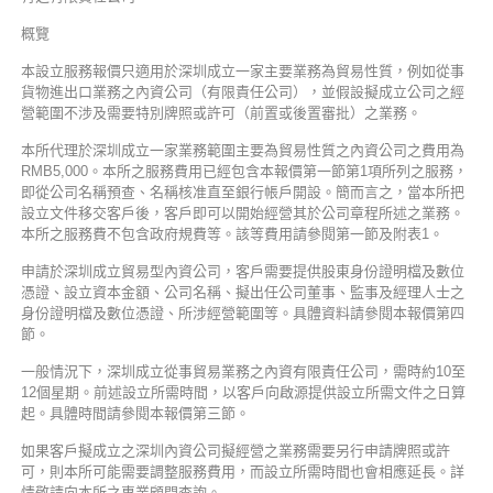
概覽
本設立服務報價只適用於深圳成立一家主要業務為貿易性質，例如從事
貨物進出口業務之內資公司（有限責任公司），並假設擬成立公司之經
營範圍不涉及需要特別牌照或許可（前置或後置審批）之業務。
本所代理於深圳成立一家業務範圍主要為貿易性質之內資公司之費用為
RMB5,000。本所之服務費用已經包含本報價第一節第1項所列之服務，
即從公司名稱預查、名稱核准直至銀行帳戶開設。簡而言之，當本所把
設立文件移交客戶後，客戶即可以開始經營其於公司章程所述之業務。
本所之服務費不包含政府規費等。該等費用請參閱第一節及附表1。
申請於深圳成立貿易型內資公司，客戶需要提供股東身份證明檔及數位
憑證、設立資本金額、公司名稱、擬出任公司董事、監事及經理人士之
身份證明檔及數位憑證、所涉經營範圍等。具體資料請參閱本報價第四
節。
一般情況下，深圳成立從事貿易業務之內資有限責任公司，需時約10至
12個星期。前述設立所需時間，以客戶向啟源提供設立所需文件之日算
起。具體時間請參閱本報價第三節。
如果客戶擬成立之深圳內資公司擬經營之業務需要另行申請牌照或許
可，則本所可能需要調整服務費用，而設立所需時間也會相應延長。詳
情敬請向本所之專業顧問查詢。