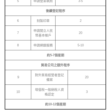
5
申請營業執照
3-5
後續登記程序
6
刻製印章
2
申請開立人民
7
20
幣基本帳戶
8
申請網銀服務
5-10
約5-7個星期
貿易公司之額外程序
對外貿易經營者登記
9
20
備案
增值稅一般納稅人資
10
3
格認定
約10-12個星期