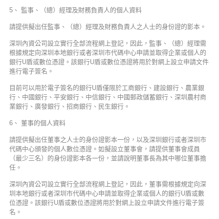
5、 監事、（總）經理及財務負責人的個人資料
請提供擬出任監事、（總）經理及財務負責人之人士的身份證的影本。
深圳內資公司設立實行全部流程網上登記，因此，監事、（總）經理需
根據規定向深圳本地銀行或者深圳市代碼中心申請並取得企業或個人的
銀行U盾或數位憑證。該銀行U盾或數位憑證將用於對網上設立申請文件
進行電子簽名。
目前可以用於電子簽名的銀行U盾僅限於工商銀行、建設銀行、農業銀
行、中國銀行、平安銀行、中信銀行、中國郵政儲蓄銀行、深圳農村商
業銀行、廣發銀行、招商銀行、民生銀行。
6、 董事的個人資料
請提供擬出任董事之人士的身份證影本一份，以及深圳銀行或者深圳市
代碼中心頒發的個人數位憑證。如擬設立董事會，請提供董事會成員
（最少三名）的身份證影本各一份，並請說明董事長為其中哪位董事擔
任。
深圳內資公司設立實行全部流程網上登記，因此，董事需根據規定向深
圳本地銀行或者深圳市代碼中心申請並取得企業或個人的銀行U盾或數
位憑證。該銀行U盾或數位憑證將用於對網上設立申請文件進行電子簽
名。