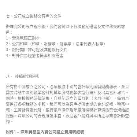
七、公司成立後移交客戶的文件
辦理完公司設立程序後，我們會將以下各項登記證書及文件移交給客
戶：
1、營業執照正副本
2、公司印章（印章、財務章、發票章、法定代表人私章）
3、銀行開戶許可證及其他銀行文件
4、對外貿易經營者備案相關證書
八、 後續維護服務
所有於中國成立之公司，必須根據中國的會計準則編製財務報表，並且
需要聘請中國的執業會計對其年度財務報表進行設計及出具審計報告。
同時，根據稅務法律法規，自登記成立的當月起（次月申報），每個月
要進行各項稅務的申報。我們可以為客戶提供定期的會計記帳、稅務申
報、工資計算及代發、銀行帳戶操作及年度所得稅計算清繳等合規維護
服務。深圳公司的合規維護事宜，歡迎客戶隨時與本所之專業會計師查
詢。
附件1 – 深圳貿易型內資公司設立費用明細表