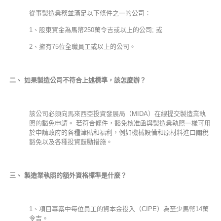
從事製造業務並滿足以下條件之一的公司：
1、股東資金為馬幣250萬令吉或以上的公司; 或
2、擁有75位全職員工或以上的公司。
二、
如果製造公司不符合上述標準，該怎麼辦？
該公司必須向馬來西亞投資發展局（MIDA）在線提交製造業執
照的豁免申請。 若符合條件，豁免核准函與製造業執照一樣可用
於申請政府的各種津貼和福利，例如機械設備和原材料進口關稅
豁免以及各種投資鼓勵措施。
三、 製造業執照的額外資格標準是什麼？
1、項目專案中每位員工的資本金投入（CIPE）為至少馬幣14萬
令吉。