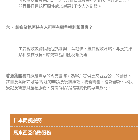
可被處以最高馬幣2千令吉的罰鍰或最長不超過 6 個月的監禁，
並且每日違規可額外處以最高1千令吉的罰鍰。
六、
製造業執照持有人可享有哪些福利和優惠？
主要稅收鼓勵措施包括新興工業地位、投資稅收津貼、再投資津
貼和機械設備和原材料進口關稅豁免等。
啓
源集團
擁有經驗豐富的專業團隊，為客戶提供馬來西亞公司的籌建、
註冊及各類許可證/牌照的申請及後續維護、稅務籌劃、會計審計、移民
簽證及智慧財產權服務，有關詳情請諮詢我們的專業顧問。
日本商務服務
馬來西亞商務服務