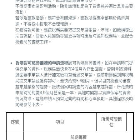
明確的財務管理制度，能清晰記錄資金收支。
不得從事商業盈利活動，除非該活動是為了貫徹慈善宗旨且非主要
活動。
若涉及籌款活動，應符合有關規定，籌款所得應全部用於慈善用
途，不得從中提取不合理報酬。
在獲得認可後，應按稅務局要求提交年度帳目、年報，如機構發生
宗旨調整、管治人員變動等變更事項時應及時通知稅務局，並配合
稅務局的查核工作。
香港認可慈善團體的申請流程
認可香港慈善團體，如在申請時已提
供充足的資料，稅務局最快會在4個月內作出回復，否則會將資料
退回要求申請人進行補充後再重新遞交申請。從前期籌備到向稅務
局提交申請並獲得認可，最快約需5-6個月。但以目前稅務局審查
越來越嚴格的趨勢，批核個案時調查的內容越來越詳盡，所花費的
申請時間約需8-9個月甚至是一年，具體時間將以實際個案的實際
情況為准，建議申請人預留足夠的時間和心理預期。具體程序及時
間請參閱下表。
所需時間預
序號
項目
估
前期籌備