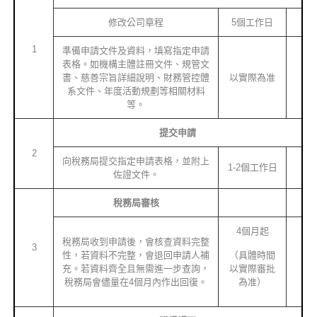
修改公司章程
5個工作日
1
準備申請文件及資料，填寫指定申請
表格。如機構主體註冊文件、規管文
書、慈善宗旨詳細說明、財務管控體
以實際為准
系文件、年度活動規劃等相關材料
等。
提交申請
2
向稅務局提交指定申請表格，並附上
1-2個工作日
佐證文件。
稅務局審核
4個月起
稅務局收到申請後，會核查資料完整
3
性，若資料不完整，會退回申請人補
（具體時間
充。若資料齊全且無需進一步查詢，
以實際審批
稅務局會儘量在4個月內作出回復。
為准）