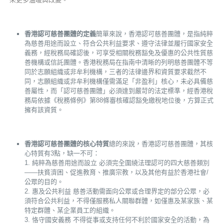
香港認可慈善團體的定義
簡單來說，香港認可慈善團體，是指純粹
為慈善用途而設立、符合公共利益要求、遵守法律並履行國家安全
義務，經稅務局確認後，可享受相關稅務豁免及優惠的公共性質慈
善機構或信託團體。香港稅務局在指南中清晰的列明慈善團體不等
同於志願組織或非牟利機構，三者的法律邊界和資質要求截然不
同，志願組織或非牟利機構僅需滿足「非盈利」核心，未必具備慈
善屬性，而「認可慈善團體」必須達到嚴苛的法定標準，經香港稅
務局依據《稅務條例》第88條審核確認豁免繳稅地位後，方算正式
擁有該資質。
香港認可慈善團體的核心特質
總的來說，香港認可慈善團體，其核
心特質有3點，缺一不可：
1. 純粹為慈善用途而設立 必須完全圍繞法理認可的四大慈善類別
——扶貧濟困、促進教育、推廣宗教，以及其他有益於香港社會/
公眾的目的。
2. 惠及公共利益 慈善活動需面向公眾或合理界定的部分公眾，必
須符合公共利益，不得僅服務私人關聯群體，如僅惠及某家族、某
特定群體、某企業員工的組織。
3. 恪守國安義務 不得從事或支持任何不利於國家安全的活動，為