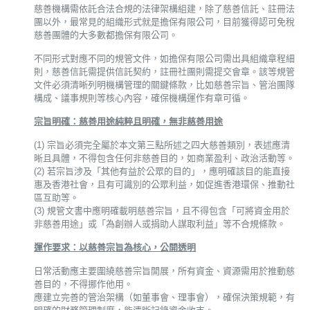
慈善機構需依託合法合規的法律架構組建，除了慈善信託、註冊法
團以外，最常見的組織形式就是擔保有限公司，目前獲得認可免稅
慈善團體的大多數都擔保有限公司。
不同形式對應不同的規管文件，如擔保有限公司需出具組織章程細
則，慈善信託需提供信託契約，註冊社團則需提交會章。該等規管
文件必須清晰列明機構管理的關鍵條款，比如慈善宗旨、管治團隊
構成、議事規則等核心內容，確保機構運作有章可循。
宗旨明確：慈善用途純粹且明確，無非慈善用途
(1) 宗旨必須完全屬於本文第三點所述之四大慈善類別，表述應清
晰且具體，不得包含任何非慈善目的，如商業盈利、政治活動等。
(2) 若宗旨涉及「其他有益於公眾的目的」，應明確該目的能直接
惠及香港社會，且有可識別的公眾利益，如促進香港環保、推動社
區互助等。
(3) 規管文書中應明確載明慈善宗旨，且不得包含「可將資金用於
非慈善用途」或「為創辦人或捐助人謀取利益」等不合規條款。
運作要求：以慈善宗旨為核心，公開透明
日常活動應主要圍繞慈善宗旨開展，所有資金、資源需用於推動慈
善目的，不得挪作他用。
應建立完善的管治架構（如董事會、理事會），確保決策規範，有