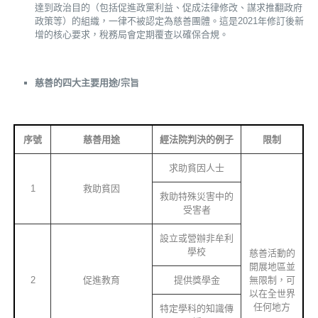
達到政治目的（包括促進政黨利益、促成法律修改、謀求推翻政府
政策等）的組織，一律不被認定為慈善團體。這是2021年修訂後新
增的核心要求，稅務局會定期覆查以確保合規。
慈善的四大主要用途
/
宗旨
序號
慈善用途
經法院判決的例子
限制
求助貧因人士
1
救助貧因
救助特殊災害中的
受害者
設立或營辦非牟利
學校
慈善活動的
開展地區並
2
促進教育
提供獎學金
無限制，可
以在全世界
任何地方
特定學科的知識傳