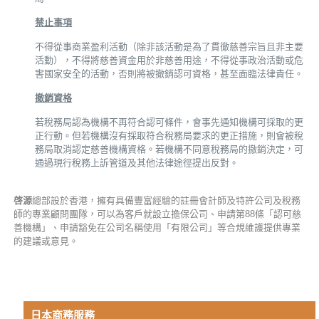
禁止事項
不得從事商業盈利活動（除非該活動是為了貫徹慈善宗旨且非主要
活動），不得將慈善資金用於非慈善用途，不得從事政治活動或危
害國家安全的活動，否則將被撤銷認可資格，甚至面臨法律責任。
撤銷資格
若稅務局認為機構不再符合認可條件，會事先通知機構可採取的更
正行動。但若機構沒有採取符合稅務局要求的更正措施，則會被稅
務局取消認定慈善機構資格。若機構不同意稅務局的撤銷決定，可
通過現行稅務上訴管道及其他法律途徑提出反對。
啓源
總部設於香港，擁有具備豐富經驗的註冊會計師及特許公司及稅務
師的專業顧問團隊，可以為客戶就設立擔保公司、申請第88條「認可慈
善機構」、申請豁免在公司名稱使用「有限公司」等合規維護提供專業
的建議或意見。
日本商務服務