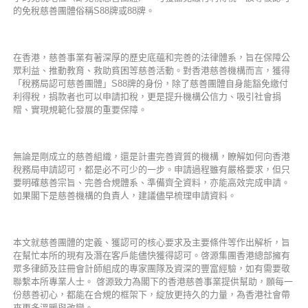
的免稅慈善團體俗稱S88牌或88牌。
在香港，慈善事業有著深厚的歷史底蘊和完善的法律體系，旨在保障公
眾利益、推動教育、救助貧困等慈善活動。對香港慈善機構而言，獲得
「稅務局認可慈善團體」S88牌的身份，除了慈善團體自身能豁免繳付
利得稅，捐款者也可以申請扣稅，更是提升機構公信力、吸引社會捐
贈、實現規範化發展的重要保障。
無論是剛成立的慈善組織，還是計畫完善資質的機構，瞭解如何向香港
稅務局申請認可，都是必不可少的一步。申請過程雖有嚴格要求，但只
要明確慈善宗旨、完善合規體系、準備齊全資料，亦能高效完成申請。
如果閣下是慈善機構的負責人，建議儘早梳理申請資料。
本文就慈善團體的定義、獲認可的核心要求及主要條件等作出解析，旨
在幫忙本所的現有及潛在客戶能儘快獲得認可。啓源集團香港總部擁有
眾多律師及註冊會計師組成的專家團隊及資深的豐富經驗，如有需要敬
聯繫本所專業人士。 啓源致力為閣下的香港慈善事業提供幫助，願每一
份慈善初心，都能在合規的框架下，綻放更持久的力量，為香港社會帶
來更多溫暖與改變。