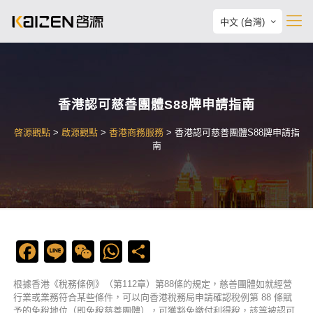
中文 (台灣)
香港認可慈善團體S88牌申請指南
啓源觀點
>
啟源觀點
>
香港商務服務
>
香港認可慈善團體S88牌申請指
南
Facebook
Line
WeChat
WhatsApp
Share
根據香港《稅務條例》（第112章）第88條的規定，慈善團體如就經營
行業或業務符合某些條件，可以向香港稅務局申請確認稅例第 88 條賦
予的免稅地位（即免稅慈善團體），可獲豁免繳付利得稅，該等被認可