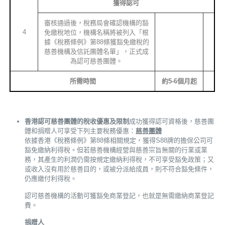
獲得認可
審核通過後，稅務局會確認機構的豁
4
免繳稅地位，機構名稱將被列入「根
據《稅務條例》第88條獲豁免繳稅的
慈善機構及信託團體名單」，正式成
為認可慈善團體。
所需時間
約
5-6
個月起
香港認可慈善團體的稅收優惠及限制
成功獲得認可資格後，慈善團
體和捐贈人可享受下列主要稅務優惠：
慈善團體
依據香港《稅務條例》第88條相關規定，獲得S88牌的擔保公司可
豁免繳納利得稅。但若慈善機構經營與慈善宗旨無關的行業或業
務，其產生的利潤仍需按規定繳納利得稅，不可享受豁免政策；又
或收入沒有用於慈善目的，或被分派給成員，則不符合豁免條件，
仍應繳付利得稅。
認可慈善機構的活動可獲豁免商業登記，也就是無需繳納商業登記
費。
捐贈人