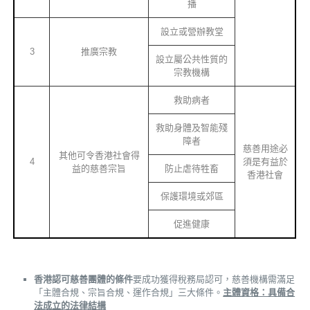
播
設立或營辦教堂
3
推廣宗教
設立屬公共性質的
宗教機構
救助病者
救助身體及智能殘
障者
慈善用途必
其他可令香港社會得
4
須是有益於
益的慈善宗旨
防止虐待牲畜
香港社會
保護環境或郊區
促進健康
香港認可慈善團體的條件
要成功獲得稅務局認可，慈善機構需滿足
「主體合規、宗旨合規、運作合規」三大條件。
主體資格：具備合
法成立的法律結構