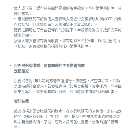
個人或企業向認可慈善團體捐贈的現金款項，可申請稅務扣除，具
體要求為：
年度捐贈總額不超過個人應評稅入息或企業應評稅利潤的35%的免
稅額抵扣，但年捐贈單筆及總額需不少於100港元。
配偶之間可在符合監管條件的前提下，申請扣除對方未抵扣完畢的
捐贈餘額。
捐贈人需妥善留存捐贈收據，留存期限不少於6年，以備稅務局抽
查核驗，無有效收據的捐贈無法申請稅務扣除。
稅務局對香港認可慈善團體的主要監管措施
定期覆查
稅務局會每4年對認可慈善團體進行一次覆查，核查其宗旨、活動
是否持續符合要求，若發現違規（如宗旨偏離、資金挪用、危害國
家安全等），將撤銷其認可資格，並可能發出補加評稅通知書。
資訊披露
慈善機構需配合稅務局的稽查，在收到稅務局的查詢後，需在指定
時間（通常為1個月）內作出回應、提交稅務局所要求的解釋或資
料；若機構名稱、宗旨、管治人員等發生變更，需及時通知稅務
局。