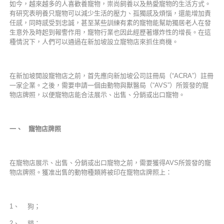
如今，越來越多的人喜歡養寵物，崇尚飼養以及熱愛寵物的生活方式。
有研究表明養只寵物可以減少生活的壓力、孤獨感及煩惱，還能增加責
任感，同時感受到忠誠，甚至某些訓練有素的寵物能幫助獨居老人在發
生意外及時起到報警作用，寵物行業也因此經歷著爆炸性的增長。在這
種情況下，人們可以通過在新加坡設立寵物店來抓住商機。
在新加坡開設寵物店之前，首先應向新加坡公司註冊局（“ACRA”）註冊
一家企業。之後，需要申請一個由動物與獸醫局（“AVS”）所簽發的寵
物店牌照，以便寵物店能合法展示、出售、分銷或出口寵物。
一、 寵物店牌照
在寵物店展示、出售、分銷或出口寵物之前，需要獲得AVS所簽發的寵
物店牌照。獲准出售的動物種類將被印在寵物店牌照上：
1、 狗；
2、 貓；