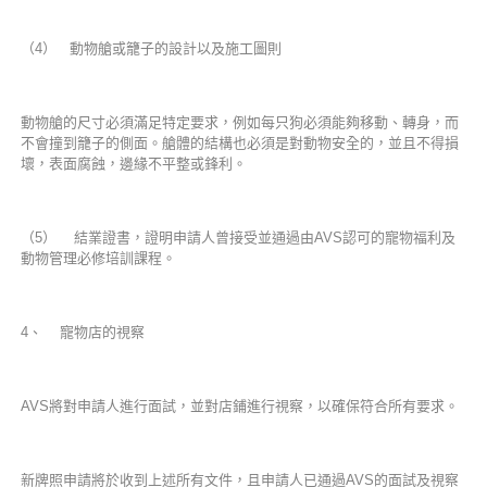
（4） 動物艙或籠子的設計以及施工圖則
動物艙的尺寸必須滿足特定要求，例如每只狗必須能夠移動、轉身，而
不會撞到籠子的側面。艙體的結構也必須是對動物安全的，並且不得損
壞，表面腐蝕，邊緣不平整或鋒利。
（5） 結業證書，證明申請人曾接受並通過由AVS認可的寵物福利及
動物管理必修培訓課程。
4、 寵物店的視察
AVS將對申請人進行面試，並對店鋪進行視察，以確保符合所有要求。
新牌照申請將於收到上述所有文件，且申請人已通過AVS的面試及視察