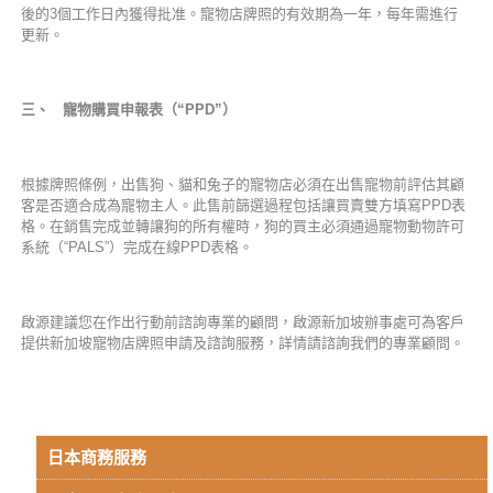
後的3個工作日內獲得批准。寵物店牌照的有效期為一年，每年需進行
更新。
三、 寵物購買申報表（“PPD”）
根據牌照條例，出售狗、貓和兔子的寵物店必須在出售寵物前評估其顧
客是否適合成為寵物主人。此售前篩選過程包括讓買賣雙方填寫PPD表
格。在銷售完成並轉讓狗的所有權時，狗的買主必須通過寵物動物許可
系統（“PALS”）完成在線PPD表格。
啟源建議您在作出行動前諮詢專業的顧問，啟源新加坡辦事處可為客戶
提供新加坡寵物店牌照申請及諮詢服務，詳情請諮詢我們的專業顧問。
日本商務服務