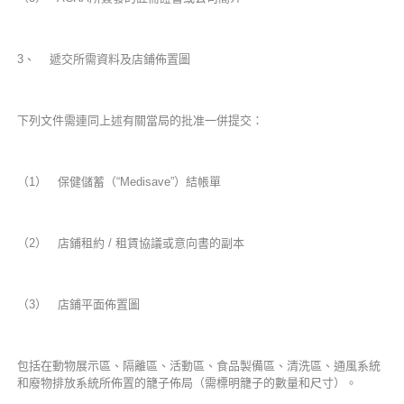
3、 遞交所需資料及店鋪佈置圖
下列文件需連同上述有關當局的批准一併提交：
（1） 保健儲蓄（“Medisave”）結帳單
（2） 店鋪租約 / 租賃協議或意向書的副本
（3） 店鋪平面佈置圖
包括在動物展示區、隔離區、活動區、食品製備區、清洗區、通風系統
和廢物排放系統所佈置的籠子佈局（需標明籠子的數量和尺寸）。