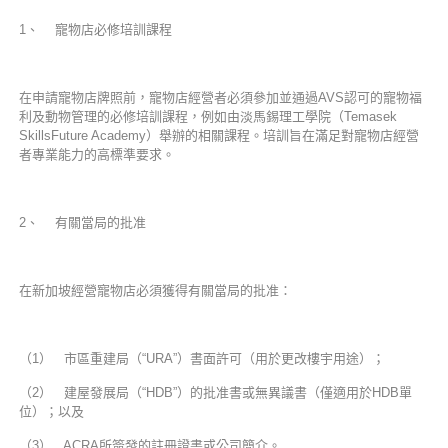
1、 寵物店必修培訓課程
在申請寵物店牌照前，寵物店經營者必須參加並通過AVS認可的寵物福
利及動物管理的必修培訓課程，例如由淡馬錫理工學院（Temasek
SkillsFuture Academy）舉辦的相關課程。培訓旨在滿足對寵物店經營
者專業能力的高標準要求。
2、 有關當局的批准
在新加坡經營寵物店必須獲得有關當局的批准：
（1） 市區重建局（“URA”）書面許可（用於更改樓宇用途）；
（2） 建屋發展局（“HDB”）的批准書或無異議書（僅適用於HDB單
位）；以及
（3） ACRA所簽發的註冊證書或公司簡介。