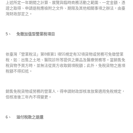
上述所定一年期間之計算、展覽與臨時商務活動之範圍、一定金額、憑
證之取得、申請退稅應檢附之文件、期限及其他相關事項之辦法，由臺
灣財政部定之。
5
、 免徵加值型營業稅項目
依臺灣「營業稅法」第8條第1 項55規定有32項貨物或勞務可免徵營業
稅，如：出售之土地、醫院診所等提供之藥品及醫療勞務等。當銷售免
稅貨物予買方時，並無法從買方收取銷項稅額；此外，免稅貨物之進項
稅額不得扣抵。
銷售免稅貨物或勞務的營業人，得申請財政部核准放棄適用免稅規定，
但核准後三年內不得變更。
6
、 溢付稅款之退還