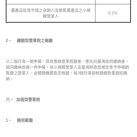
農產品批發市場之承銷人及銷售農產品之小規
0.1%
模營業人
2
、 總額型營業稅之報繳
以二個月為一期申報，其有應納營業稅額者，應先向臺灣政府繳納後，
檢同繳納收據一併申報。但小規模營業人及臺灣財政部規定免予申報銷
售額之營業人，由稽徵機關查定稅額，每3個月填發稅額繳款書通知繳
納。
六、 加值型營業稅
1
、 適用範圍