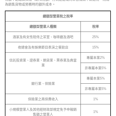
為銷售貨物或勞務時的額外成本。
總額型營業稅之稅率
總額型營業人種類
稅率
酒家及有女性陪侍之茶室、咖啡廳及酒吧
25%
夜總會及有娛樂節目表演之餐飲店
15%
專屬本業2%
信託投資業、證券業、期貨業、票券業及典當
業
非專屬本業5%
專屬本業5%
銀行業、保險業
非專屬本業5%
保險業之再保費收入
1%
小規模營業人及其他經財政部規定免予申報銷
1%
售額之營業人