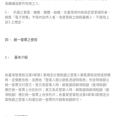
為轉讓或移作他用之人;
5、 外國之事業、機關、團體、組織，在臺灣境內無固定營業場所者，
銷售「電子勞務」予境內自然人者，為營業稅之納稅義務人，不適用上
述3.之規定。
四、 統一發票之使用
1
、 基本介紹
依臺灣營業稅法第4章第1 節規定計算稅額之營業人銷售應稅貨物或勞務
時，定價應含稅，並應依「營業人開立銷售憑證時限表」所定時限開立
統一發票交付買方。買方為營業人時，銷售額與銷項稅額（進項稅額）
應於統一發票上分別列示；買方為非營業人時，銷售額與銷項稅額（進
項稅額）應於統一發票上合併列示；依臺業營業稅法第4章第2節規定計
算稅額之營業人則僅在統一發票列示銷售稅額即可。