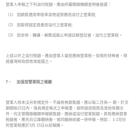
營業人申報之下列溢付稅額，應由所屬稽徵機關查明後退還：
（1） 因銷售適用零稅率貨物或勞務而溢付之營業稅;
（2） 因取得固定資產而溢付之營業稅;
（3） 因合併、轉讓、解散或廢止申請註銷登記者，溢付之營業稅。
上述以外之溢付稅額，應由營業人留抵應納營業稅。但情形特殊者，得
經臺灣財政部核准退還之。
7
、 加值型營業稅之報繳
營業人除本法另有規定外，不論有無銷售額，應以每二月為一 期，於次
期開始15日內，填具規定格式之申報書，檢附退抵稅款及其他有關文
件，向主管稽徵機關申報銷售額、應納或溢付營業稅額。其有應納營業
稅額者，應先向公庫繳納後，檢同繳納收據一併申報。例如： 1-2月份
的營業稅應於3月 15日以前報繳。