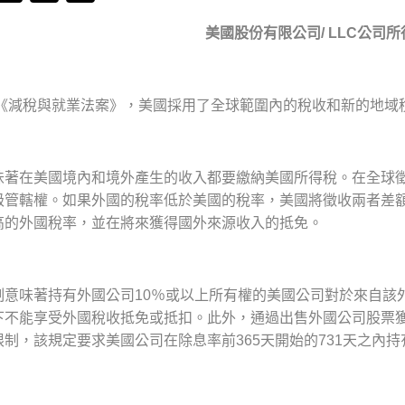
美國股份有限公司
/ LLC
公司所
7年《減稅與就業法案》，美國採用了全球範圍內的稅收和新的地域
味著在美國境內和境外產生的收入都要繳納美國所得稅。在全球
級管轄權。如果外國的稅率低於美國的稅率，美國將徵收兩者差
高的外國稅率，並在將來獲得國外來源收入的抵免。
制意味著持有外國公司10％或以上所有權的美國公司對於來自該外
下不能享受外國稅收抵免或抵扣。此外，通過出售外國公司股票
制，該規定要求美國公司在除息率前365天開始的731天之內持