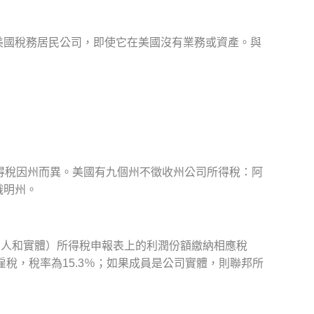
美國稅務居民公司，即使它在美國沒有業務或資產。與
得稅因州而異。美國有九個州不徵收州公司所得稅：阿
俄明州。
個人和實體）所得稅申報表上的利潤份額繳納相應稅
雇稅，稅率為15.3％；如果成員是公司實體，則聯邦所