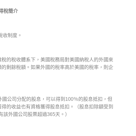
得稅簡介
稅收制度。
徵稅的稅收體系下，美國稅務局對美國納稅人的外國來
額的剩餘稅額。如果外國的稅率高於美國的稅率，則企
國公司分配的股息，可以得到100％的股息抵扣，但
獲得的收益也有資格獲得股息抵扣。（股息扣除額受到
有該外國公司股票超過365天。）