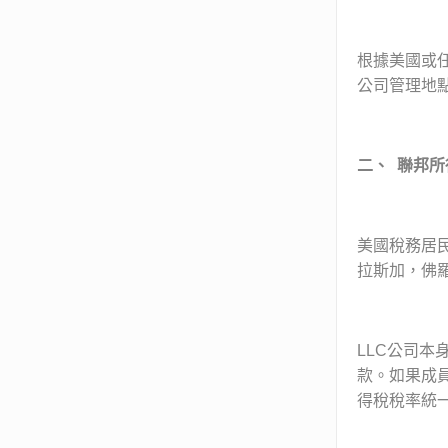
根據美國或
公司管理地
二、
聯邦所
美國稅務居
拉斯加，佛
LLC公司
款。如果成員
得稅稅率統一