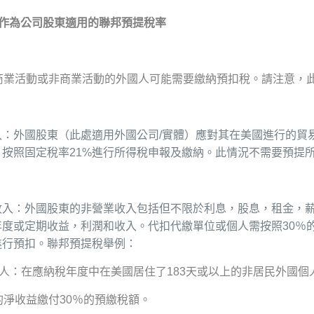
作為公司股東適用的聯邦預提稅率
商業活動或非商業活動的外國人可能需要繳納預扣稅。請注意，此處
入：外國股東（此處適用外國公司/實體）應對其在美國進行的貿
，按照固定稅率21%進行所得稅申報及繳納。此情況不需要預提
收入：外國股東的非營業收入包括但不限於利息，股息，租金，
年度或定期收益，利潤和收入。代扣代繳單位或個人需按照30％
進行預扣。聯邦預提稅舉例：
個人：在應納稅年度中在美國居住了183天或以上的非居民外國
的淨收益繳付30％的預繳稅額。