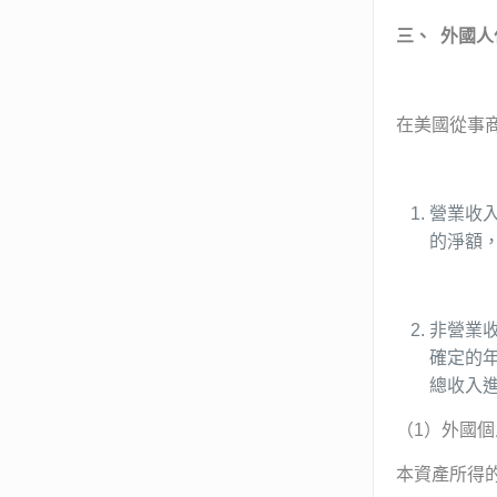
三、
外國人
在美國從事
營業收
的淨額
非營業
確定的
總收入
（1）外國
本資產所得