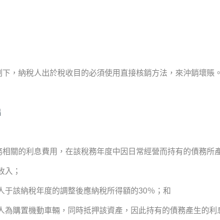
制下，納稅人出於稅收目的必須使用直接核銷方法，來沖銷壞賬
出
務相關的利息費用，在該稅務年度中因日常經營而持有的債務所
收入；
人于該納稅年度的調整後應納稅所得額的30％；和
稅人為購置機動車輛，同時抵押該資產，因此持有的債務產生的利