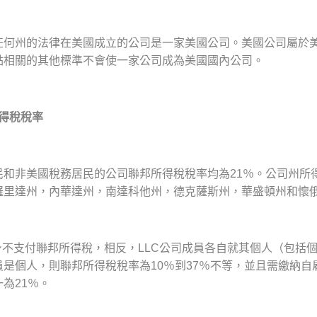
任何州的法律在美國成立的公司是一家美國公司。美國公司屬於
點相關的其他標準不會使一家公司成為美國國內公司。
得稅稅率
民和非美國稅務居民的公司聯邦所得稅稅率均為21％。公司州所
羅里達州，內華達州，南達科他州，德克薩斯州，華盛頓州和懷
本身不支付聯邦所得稅，相反，LLC公司成員各自就其個人（包括
是個人，則聯邦所得稅稅率為10％到37％不等，並且需繳納自
為21％。