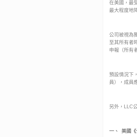
在美國，最
最大程度地
公司被視為
至其所有者
申報（所有
預設情況下
員），成員
另外，LLC
一、
美國《