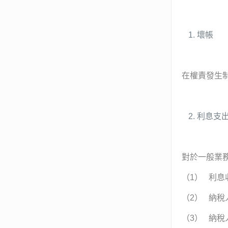
壞帳
在權責發生
利息支
對於一般業
（1） 利息
（2） 納稅
（3） 納