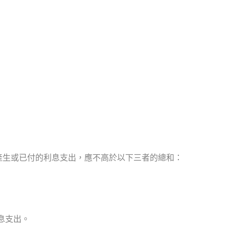
。
產生或已付的利息支出，應不高於以下三者的總和：
息支出。