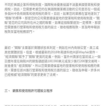
不同於美國企業所得稅制度，國際稅收優惠協議不涵蓋美國營業稅和使
用稅。因此，您需要考慮您的在美國開展業務活動的公司是否在一個或
多個州中負有銷售和使用稅的責任。目前，如果您的業務在當地達到了
“關聯”的標準，那麼您的公司需要遵循當地的營業稅和使用稅制度。“關
聯”是您的公司與所在州之間的聯繫，如果這個聯繫達到一定標準，那麼
您需要進行營業稅和使用稅方面的設立、徵收相應稅款、並及時申報該
稅款至當地稅務部門。
最初，“關聯“主要基於實體狀態來判定，例如在州內有辦公室，員工或
其他實體狀態。但是，根據最新的2018年南達科他州訴Wayfair案件，
“經濟關聯“賦予了”關聯“更寬的定義。例如，當外州賣家在當前或上一個
日曆年度在納稅州的銷售額超過100,000美元或至少進行200筆交易時，
就會產生“ 經濟關聯”，所以您需要遵循當地的營業稅和使用稅相應的條
例，需要在該州進行營業稅和使用稅方面的設立、徵收及申報。許多州
已經根據“經濟關聯”的要求更新了法規。
三、
銷售和使用稅許可證設立程序