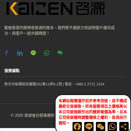
勤勉敬業的精神是啟源的根本，我們將不遺餘力地説明客戶邁向成
功，與客戶一起共鑄輝煌！
facebook
linkedin
line
whatsapp
chat
服務據點
新北市板橋區民權路202巷11弄9-1號
|
電話：+886 2 2711 1324
本網站報價僅作初步參考用途，並不構成
最終交易條款。所有服務項目之價格將以
本公司就個案作出的最終報價為準，且本
© 2020 啓源會計師事務所Kaizen CPA Firm. All Rights Reserved.
公司保留隨時調整價格之權利，毋須另行
通知。
Facebook
Line
WeChat
WhatsA
S
;