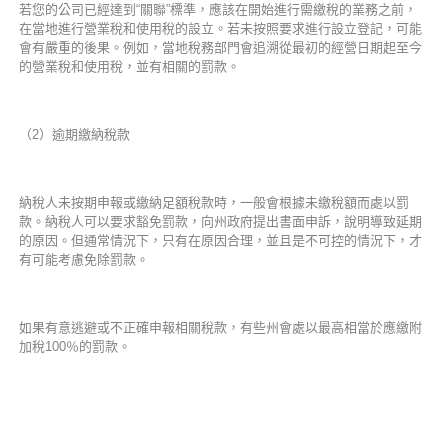
若您的公司已經達到“關聯”標準，應該在開始進行需繳稅的業務之前，
在當地進行營業稅和使用稅的設立。若未按照要求進行設立登記，可能
會有嚴重的後果。例如，當地稅務部門會追溯從最初的經營日期起至今
的營業稅和使用稅，並有相關的罰款。
（2）逾期繳納稅款
納稅人未按期申報或繳納足額稅款時，一般會根據未繳稅額而處以罰
款。納稅人可以要求豁免罰款，向州政府提出書面申訴，說明導致延期
的原因。但通常情況下，只有在原因合理，並且是不可控的情況下，才
有可能考慮免除罰款。
如果有意逃避或不正確申報相關稅款，有些州會處以最高相當於應繳附
加稅100％的罰款。