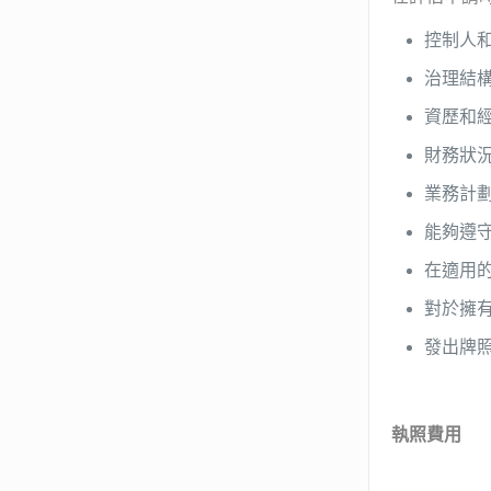
控制人
治理結
資歷和
財務狀
業務計
能夠遵
在適用
對於擁
發出牌
執照費用