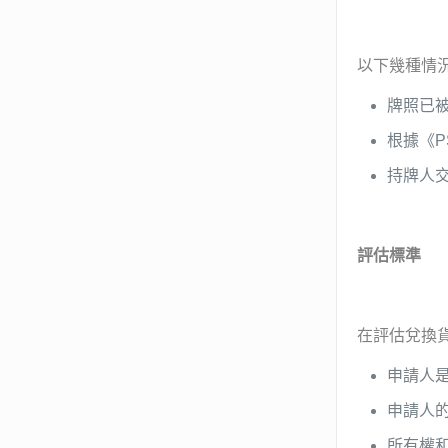
以下幾種情
牌照已
根據《P
持牌人
評估標準
在評估兌換貨
申請人
申請人
所有權