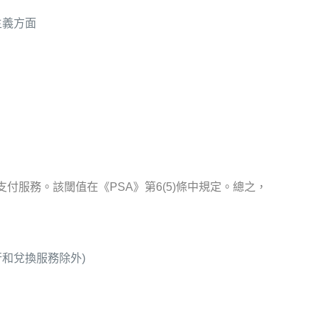
主義方面
支付服務。該閾值在《PSA》第6(5)條中規定。總之，
和兌換服務除外)