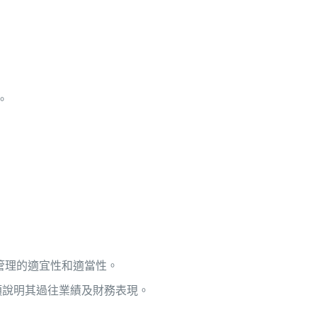
。
管理的適宜性和適當性。
須說明其過往業績及財務表現。