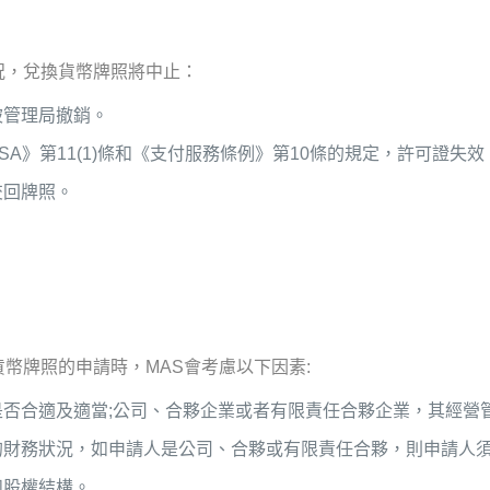
況，兌換貨幣牌照將中止：
被管理局撤銷。
SA》第11(1)條和《支付服務條例》第10條的規定，許可證失效
交回牌照。
幣牌照的申請時，MAS會考慮以下因素:
是否合適及適當;公司、合夥企業或者有限責任合夥企業，其經營
的財務狀況，如申請人是公司、合夥或有限責任合夥，則申請人
和股權結構。