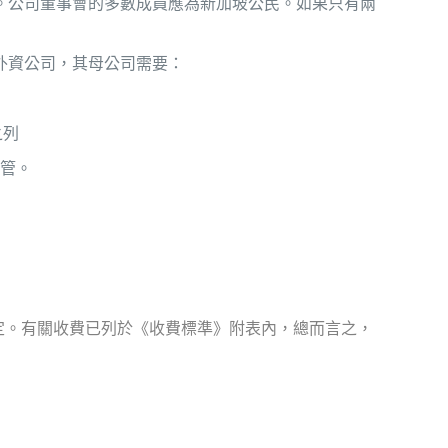
制。公司董事會的多數成員應為新加坡公民。如果只有兩
外資公司，其母公司需要：
之列
監管。
定。有關收費已列於《收費標準》附表內，總而言之，