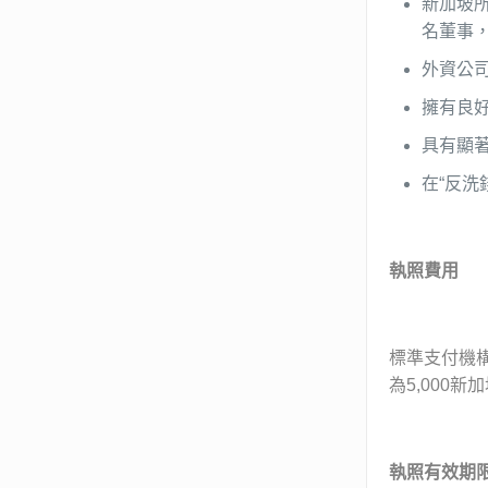
新加坡
名董事
外資公
擁有良
具有顯
在“反洗
執照費用
標準支付機
為5,000
執照有效期