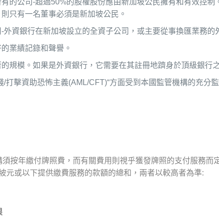
所有的公司-超過50%的股權股份應由新加坡公民擁有和有效控
，則只有一名董事必須是新加坡公民。
司-外資銀行在新加坡設立的全資子公司，或主要從事換匯業務的
好的業績記錄和聲譽。
著的規模。如果是外資銀行，它需要在其註冊地躋身於頂級銀行
錢/打擊資助恐怖主義(AML/CFT)“方面受到本國監管機構的充分
構須按年繳付牌照費，而有關費用則視乎獲發牌照的支付服務而
新加坡元或以下提供繳費服務的款額的總和，兩者以較高者為準:
限