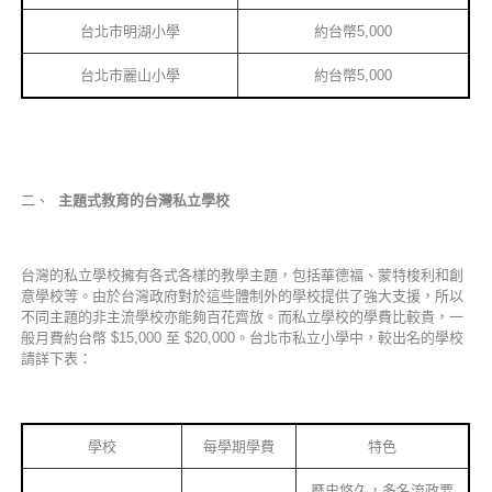
台北市明湖小學
約台幣5,000
台北市麗山小學
約台幣5,000
二、
主題式教育的台灣私立學校
台灣的私立學校擁有各式各樣的教學主題，包括華德福、蒙特梭利和創
意學校等。由於台灣政府對於這些體制外的學校提供了強大支援，所以
不同主題的非主流學校亦能夠百花齊放。而私立學校的學費比較貴，一
般月費約台幣 $15,000 至 $20,000。台北市私立小學中，較出名的學校
請詳下表：
學校
每學期學費
特色
歷史悠久，多名流政要