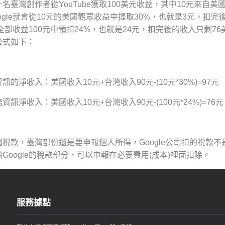
名臺灣創作者從YouTube獲取100美元收益，其中10元來自
ogle就會從10元的美國觀眾收益中提取30%，也就是3元，扣
會從全部收益100元中預扣24%，也就是24元，扣完後的收入只剩
公式如下：
的淨收入：美國收入10元+台灣收入90元-(10元*30%)=97元
訊淨收入：美國收入10元+台灣收入90元-(100元*24%)=76元
國稅款，臺灣部份還是要申報個人所得，Google公司扣的稅款
Google的稅款部分，可以申報在必要費用(成本)裡面扣除。
服務據點