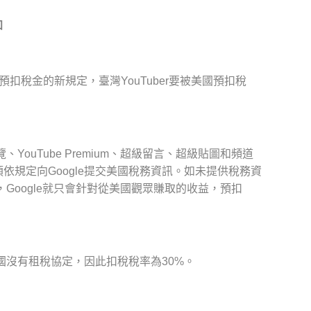
知
r預扣稅金的新規定，臺灣YouTuber要被美國預扣稅
YouTube Premium、超級留言、超級貼圖和頻道
依規定向Google提交美國稅務資訊。如未提供稅務資
，Google就只會針對從美國觀眾賺取的收益，預扣
國沒有租稅協定，因此扣稅稅率為30%。