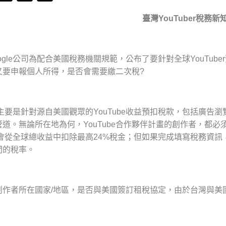
臺灣
YouTuber
稅務新
ogle公司為配合美國稅務機關規範，公布了要針對全球YouTube
又要申報個人所得，是否會需要繳二次稅?
公司主要是針對源自美國觀眾的YouTube收益預扣稅款，包括廣告瀏覽、
道。無論所在地為何，YouTube合作夥伴計畫的創作者，都必須
le會從全球總收益中扣除最高24%稅金；但如果完成填寫稅務資訊
之間的稅率。
創作者所在國家/地區，是否與美國簽訂租稅協定，由於台灣與美