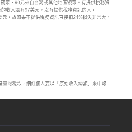
美國觀眾、90元來自台灣或其他地區觀眾。有提供稅務資
完後的收入還有97美元。沒有提供稅務資訊的人，
76美元，故如果不提供稅務資訊直接扣24%損失非常大。
不是臺灣稅款，網紅個人要以「原始收入總額」來申報，