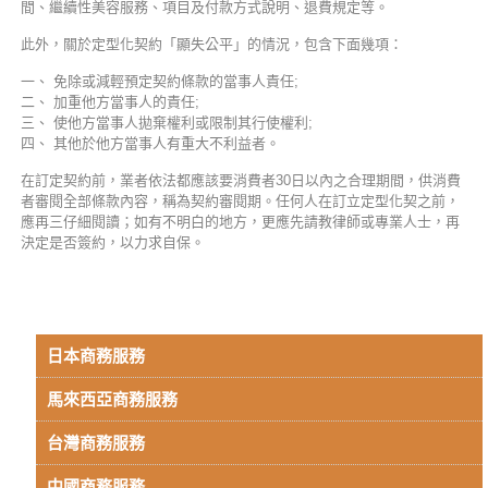
間、繼續性美容服務、項目及付款方式說明、退費規定等。
此外，關於定型化契約「顯失公平」的情況，包含下面幾項：
一、 免除或減輕預定契約條款的當事人責任;
二、 加重他方當事人的責任;
三、 使他方當事人拋棄權利或限制其行使權利;
四、 其他於他方當事人有重大不利益者。
在訂定契約前，業者依法都應該要消費者30日以內之合理期間，供消費
者審閱全部條款內容，稱為契約審閱期。任何人在訂立定型化契之前，
應再三仔細閱讀；如有不明白的地方，更應先請教律師或專業人士，再
決定是否簽約，以力求自保。
日本商務服務
馬來西亞商務服務
台灣商務服務
中國商務服務