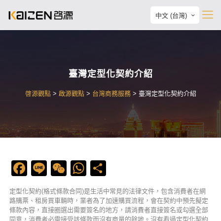
中文 (台灣)
臺灣定型化契約介紹
啓源觀點
>
啟源觀點
>
台灣商務服務
>
臺灣定型化契約介紹
Facebook
Line
WeChat
WhatsApp
Share
定型化契約(格式條款合同)是生活中常見的法律文件，包含消費者在網
路購票、租房買車輛時，業者為了加速購買流程，會在契約中預先擬定
條款內容，直接圈選出需要簽名的地方，請消費者直接簽名或勾選全部
同意，消費者必需接受該條款而沒有商量的餘地。沒有看過定型化契約