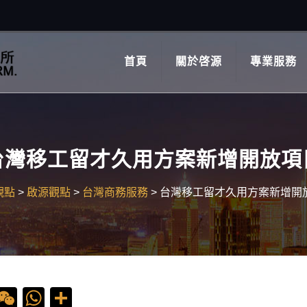
首頁
關於啓源
專業服務
台灣移工留才久用方案新增開放項
觀點
>
啟源觀點
>
台灣商務服務
>
台灣移工留才久用方案新增開
ebook
ine
WeChat
WhatsApp
Share