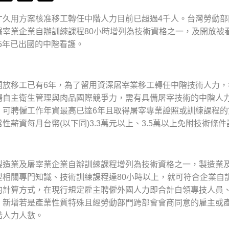
才久用方案核准移工轉任中階人力目前已超過4千人。台灣勞動
屠宰業企業自辦訓練課程80小時增列為技術資格之一，及開放被
.5年已出國的中階看護。
開放移工已有6年，為了留用資深屠宰業移工轉任中階技術人力
場自主衛生管理與肉品國際競爭力，需有具備屠宰技術的中階人
，可聘僱工作年資最高已達6年且取得屠宰專業證照或訓練課程
性薪資每月台幣(以下同)3.3萬元以上、3.5萬以上免附技術條件
製造業及屠宰業企業自辦訓練課程增列為技術資格之一，製造業
型相關專門知識、技術訓練課程達80小時以上，就可符合企業自
的計算方式，在現行規定雇主聘僱外國人力即合計白領專技人員
下，新增若是產業性質特殊且經勞動部門跨部會會商同意的雇主或
階人力人數。