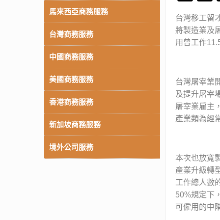
馬來西亞商務服務
台灣移工留
將製造業及
台灣商務服務
用曾工作11
中國商務服務
美國商務服務
台灣屠宰業
及提升屠宰
香港商務服務
屠宰業雇主
產業類為經常
新加坡商務服務
境外公司服務
本次也放寬
產業升級轉
工作總人數
50%規定
可僱用的中