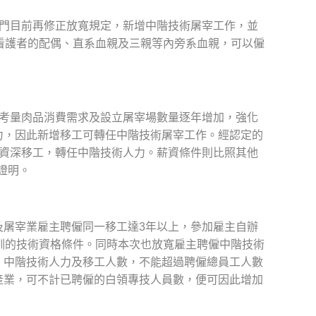
部門目前再修正放寬規定，新增中階技術屠宰工作，並
看護者的配偶、直系血親及三親等內旁系血親，可以僱
，考量肉品消費需求及設立屠宰場數量逐年增加，強化
力，因此新增移工可轉任中階技術屠宰工作。經認定的
的資深移工，轉任中階技術人力。薪資條件則比照其他
證明。
及屠宰業雇主聘僱同一移工達3年以上，參加雇主自辦
訓的技術資格條件。同時本次也放寬雇主聘僱中階技術
、中階技術人力及移工人數，不能超過聘僱總員工人數
產業，可不計已聘僱的白領專技人員數，便可因此增加