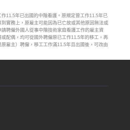
1.5年已出國的中階看護。原規定曾工作11.5年已
慮到實務上，原雇主可能因為已亡故或其他原因無法或
申請聘僱外國人從事中階技術家庭看護工作的雇主資
或配偶，均可從國外聘僱原已工作11.5年的移工，再
原雇主）聘僱，移工工作滿11.5年且出國後，可改由