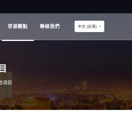
啓源觀點
聯絡我們
中文 (台灣)
目
放項目