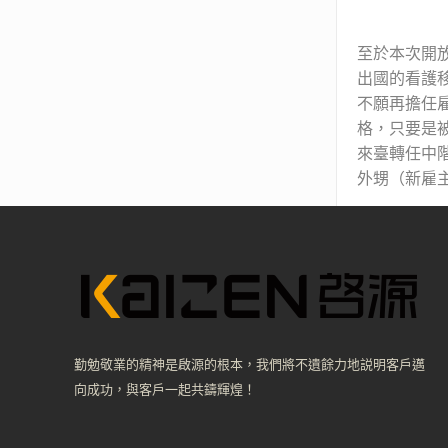
至於本次開放
出國的看護
不願再擔任
格，只要是
來臺轉任中
外甥（新雇
勤勉敬業的精神是啟源的根本，我們將不遺餘力地説明客戶邁
向成功，與客戶一起共鑄輝煌！