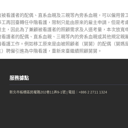
被看護者的配偶、直系血親及三親等內旁系血親，可以僱用曾工作1
移工再回臺轉任中階看護，限制只能由原來的雇主申請，但是考
雇主，因此為了兼顧被看護者的照顧需求及人道考量，本次放寬
被看護者的配偶、直系血親、三親等內的旁系血親或其他規定親屬
階看護工作。例如移工原來是由被照顧者（舅舅）的配偶（舅媽是
主）聘僱引進為中階看護，重新來臺繼續照顧舅舅。
服務據點
新北市板橋區民權路202巷11弄9-1號
|
電話：+886 2 2711 1324