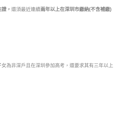
住證，
還須最近連續
兩年以上在深圳市繳納(不含補繳)
子女為非深戶且在深圳參加高考，還要求其有三年以上