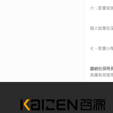
六、影響安
個人如需在
七、影響小
繳納社保時
具備有效使