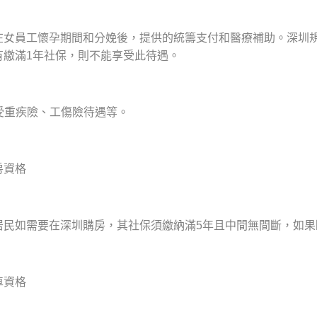
在女員工懷孕期間和分娩後，提供的統籌支付和醫療補助。深圳
有繳滿1年社保，則不能享受此待遇。
受重疾險、工傷險待遇等。
房資格
居民如需要在深圳購房，其社保須繳納滿5年且中間無間斷，如果
車資格