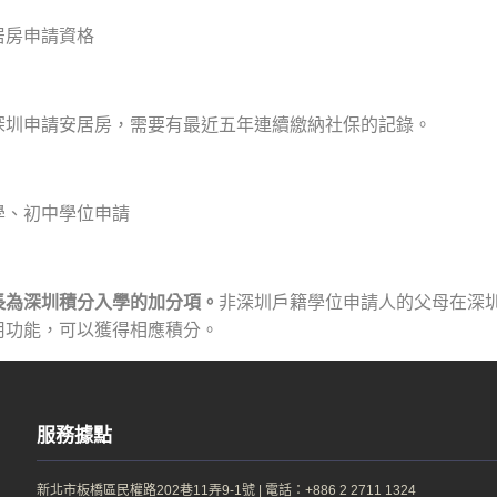
居房申請資格
深圳申請安居房，需要有最近五年連續繳納社保的記錄。
學、初中學位申請
長為深圳積分入學的加分項。
非深圳戶籍學位申請人的父母在深
用功能，可以獲得相應積分。
服務據點
新北市板橋區民權路202巷11弄9-1號
|
電話：+886 2 2711 1324