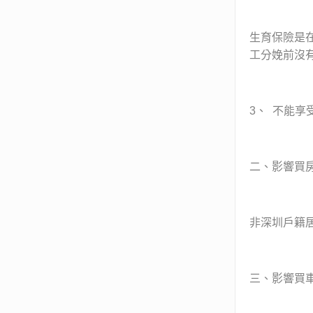
生育保險是
工分娩前沒
3、 不能享
二、影響買
非深圳戶籍
三、影響買